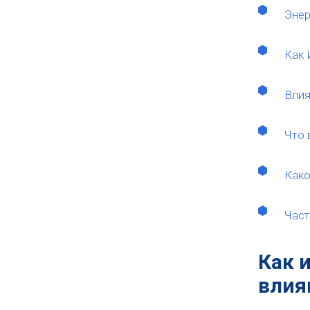
Энер
Как 
Влия
Что 
Како
Част
Как 
влия