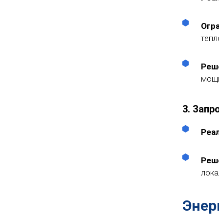
Огр
тепл
Реш
мощн
3. Запр
Реа
Реш
лока
Энер