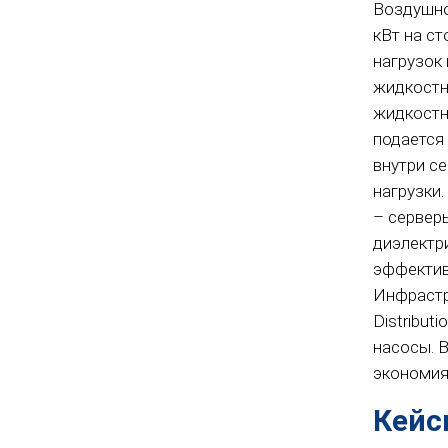
Воздушно
кВт на с
нагрузок
жидкостн
жидкостн
подается
внутри с
нагрузки
– сервер
диэлектр
эффектив
Инфрастр
Distribut
насосы. 
экономия,
Кейс