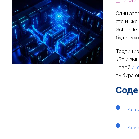
21.04.20
Один зап
это инже
Schneider
будет ухо
Традицио
кВт и выш
новой
ин
выбирающ
Соде
Как 
Кейс