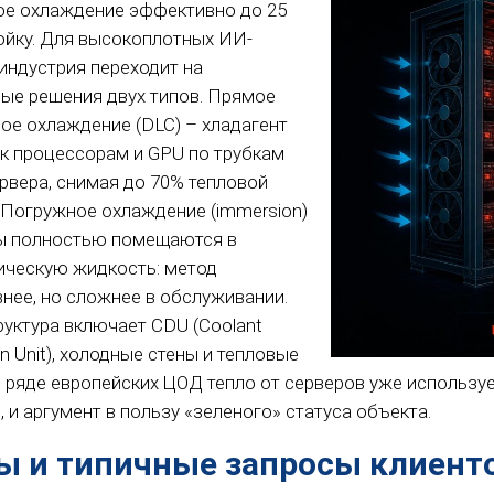
е охлаждение эффективно до 25
тойку. Для высокоплотных ИИ-
 индустрия переходит на
ые решения двух типов. Прямое
ое охлаждение (DLC) – хладагент
 к процессорам и GPU по трубкам
ервера, снимая до 70% тепловой
. Погружное охлаждение (immersion)
ы полностью помещаются в
ическую жидкость: метод
нее, но сложнее в обслуживании.
уктура включает CDU (Coolant
ion Unit), холодные стены и тепловые
В ряде европейских ЦОД тепло от серверов уже используе
 и аргумент в пользу «зеленого» статуса объекта.
ы и типичные запросы клиент