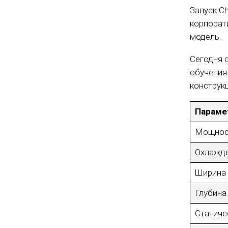
Запуск C
корпорат
модель.
Сегодня о
обучения
конструк
Параме
Мощнос
Охлажд
Ширина
Глубина
Статиче