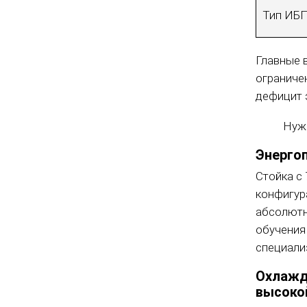
Тип ИБ
Главные в
ограниче
дефицит 
Нуж
Энергоп
Стойка с 
конфигур
абсолютны
обучения
специали
Охлажд
высоко