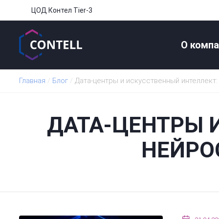
ЦОД Контел Tier-3
О компа
Главная
/
Блог
/
Дата-центры и искусственный интеллект
ДАТА-ЦЕНТРЫ 
НЕЙРО