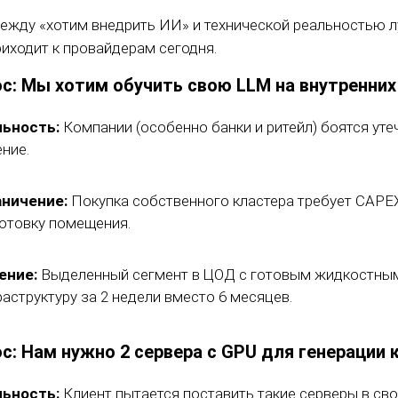
ежду «хотим внедрить ИИ» и технической реальностью лу
риходит к провайдерам сегодня.
ос: Мы хотим обучить свою LLM на внутренни
льность:
Компании (особенно банки и ритейл) боятся ут
ние.
аничение:
Покупка собственного кластера требует CAPEX
отовку помещения.
ение:
Выделенный сегмент в ЦОД с готовым жидкостным
аструктуру за 2 недели вместо 6 месяцев.
ос: Нам нужно 2 сервера с GPU для генерации 
льность:
Клиент пытается поставить такие серверы в св