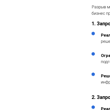
Разрыв м
бизнес п
1. Запр
Реа
реше
Огр
подг
Реш
инфр
2. Запр
Реа