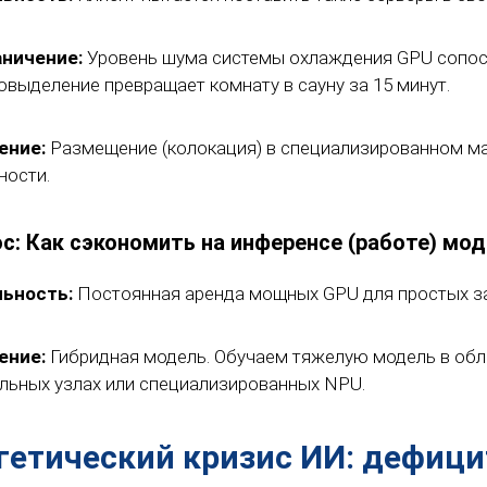
аничение:
Уровень шума системы охлаждения GPU сопос
овыделение превращает комнату в сауну за 15 минут.
ение:
Размещение (колокация) в специализированном м
ости.
ос: Как сэкономить на инференсе (работе) мо
льность:
Постоянная аренда мощных GPU для простых зад
ение:
Гибридная модель. Обучаем тяжелую модель в обла
льных узлах или специализированных NPU.
гетический кризис ИИ: дефици