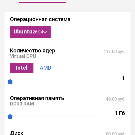
Операционная система
Ubuntu
26.04
Ubuntu
Количество ядер
117,00
руб
Virtual CPU
Debian
Intel
AMD
Windows
1
CentOS
Alma
Оперативная память
49,00
руб
FreeBSD
DDR3 RAM
1 Гб
Диск
80,00
руб