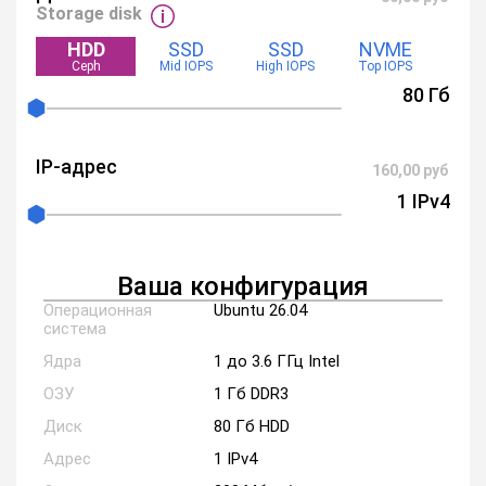
Storage disk
HDD
SSD
SSD
NVME
Ceph
Mid IOPS
High IOPS
Top IOPS
80 Гб
IP-адрес
160,00
руб
1 IPv4
Ваша конфигурация
Операционная
Ubuntu 26.04
система
Ядра
1 до 3.6 ГГц Intel
ОЗУ
1 Гб DDR3
Диск
80 Гб HDD
Адрес
1 IPv4