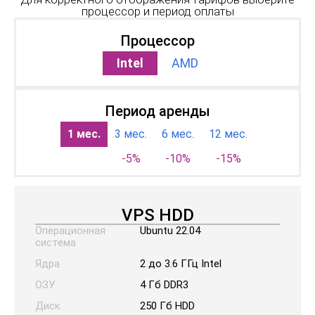
процессор и период оплаты
Процессор
Intel
AMD
Период аренды
1 мес.
3 мес.
6 мес.
12 мес.
-5%
-10%
-15%
VPS HDD
Операционная
Ubuntu 22.04
система
Ядра
2 до 3.6 ГГц Intel
ОЗУ
4 Гб DDR3
Диск
250 Гб HDD