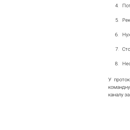
Пот
Рек
Нуж
Сто
Нео
У прото
командну
каналу за