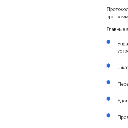
Протокол
программ
Главные 
Упра
устр
Сжат
Пере
Удал
Пров