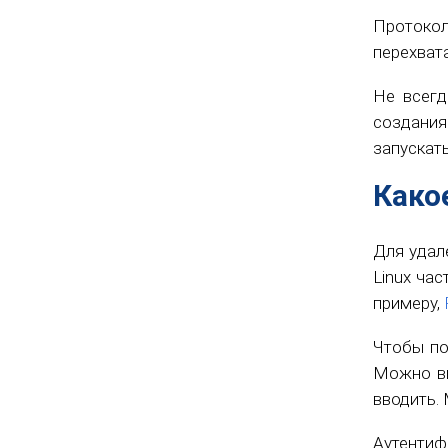
Протоко
перехват
Не всегд
создания
запускат
Како
Для удал
Linux ча
примеру,
Чтобы по
Можно вы
вводить.
Аутентиф