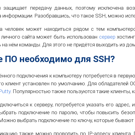
л защищает передачу данных, поэтому исключена во
а информации. Разобравшись, что такое SSH, можно исп
а человек может находиться рядом с тем компьютеро
 личного сайта может быть использован
сервер
хостинг
ь на нём команды. Для этого не придётся выходить из до
е ПО необходимо для SSH?
ённого подключения к компьютеру потребуется в первую
сто клиент установлен по умолчанию. Для обладателей О
Putty
. Популярностью также пользуются такие клиенты, к
дключиться к серверу, потребуется указать его адрес, и
брать подключение по паролю, чтобы повысить безопа
 Можно выбрать подключение по ключу, которые бывают к
икацию также можно проводить по IP-адресу клиента.