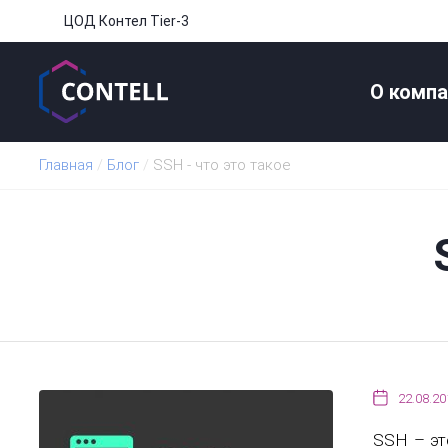
ЦОД Контел Tier-3
О компа
Главная
/
Блог
/
SSH - что это такое
22.08.20
SSH – эт