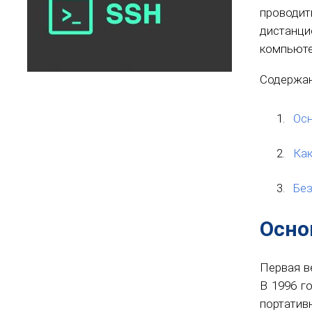
проводи
дистанци
компьюте
Содержан
Ос
Ка
Без
Осно
Первая в
В 1996 г
портатив