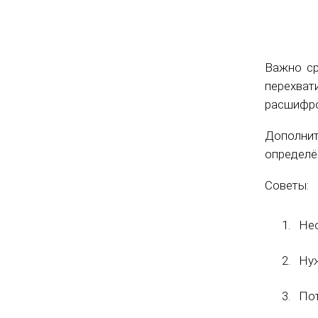
Важно ср
перехва
расшифро
Дополни
определё
Советы:
Нео
Нуж
Пот