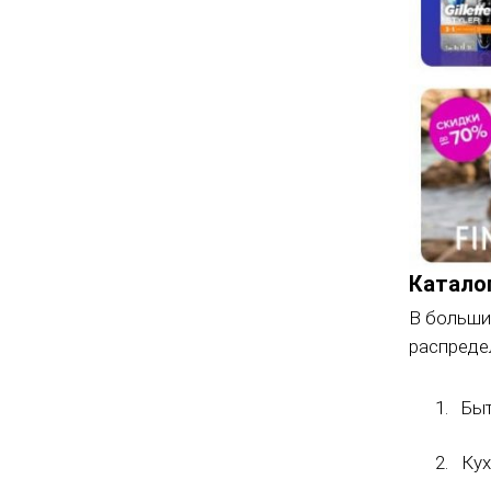
Катало
В больши
распредел
Быт
Кух