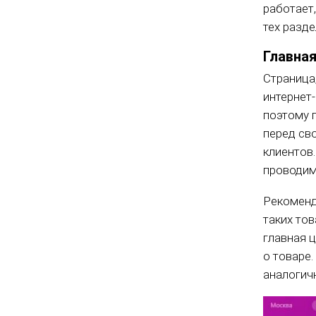
работает
тех разд
Главна
Страница,
интернет
поэтому 
перед св
клиентов
проводим
Рекоменд
таких то
главная 
о товаре
аналогич