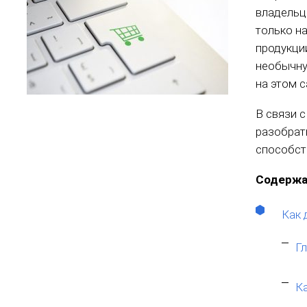
владельц
только на
продукции
необычну
на этом с
В связи 
разобрат
способст
Содержа
Как 
Г
К