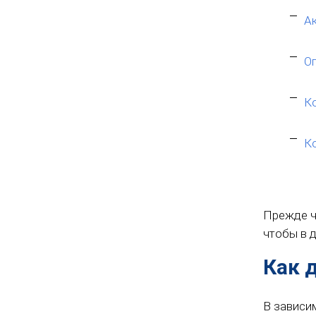
А
Оп
К
К
Прежде ч
чтобы в 
Как 
В зависим