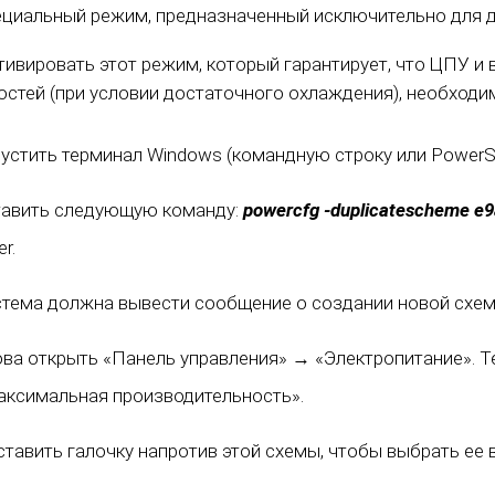
ециальный режим, предназначенный исключительно для 
тивировать этот режим, который гарантирует, что ЦПУ и 
стей (при условии достаточного охлаждения), необходим
устить терминал Windows (командную строку или PowerSh
тавить следующую команду:
powercfg -duplicatescheme e
er.
тема должна вывести сообщение о создании новой схемы
ва открыть «Панель управления» → «Электропитание». Т
ксимальная производительность».
тавить галочку напротив этой схемы, чтобы выбрать ее 