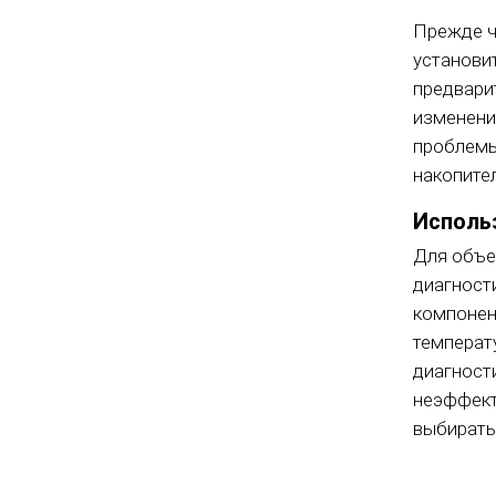
Прежде ч
установит
предвари
изменени
проблемы
накопите
Исполь
Для объе
диагност
компоне
температ
диагност
неэффект
выбирать