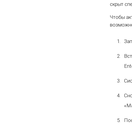
скрыт сп
Чтобы ак
возможно
Зап
Вс
Ent
Сис
Сно
«Ма
Пос