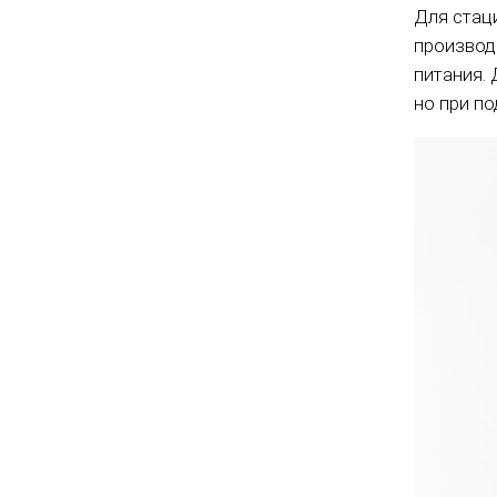
Для стац
производ
питания.
но при п