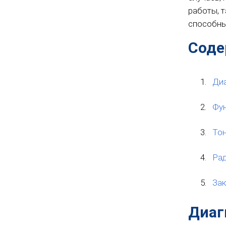
работы, 
способны
Соде
Диа
Фун
Тон
Рад
За
Диаг