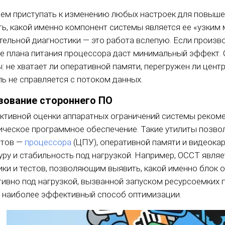
ем приступать к изменению любых настроек для повыше
ь, какой именно компонент системы является ее «узким 
тельной диагностики — это работа вслепую. Если произво
е плана питания процессора даст минимальный эффект. 
: не хватает ли оперативной памяти, перегружен ли цен
ль не справляется с потоком данных.
зование стороннего ПО
ктивной оценки аппаратных ограничений системы реком
ическое программное обеспечение. Такие утилиты позво
нтов —
процессора
(ЦПУ), оперативной памяти и видеокар
уру и стабильность под нагрузкой. Например, OCCT явл
ики и тестов, позволяющим выявить, какой именно блок 
ивно под нагрузкой, вызванной запуском ресурсоемких
 наиболее эффективный способ оптимизации.