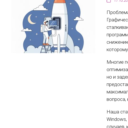
17.10.20
Проблема
Графичес
сталкива
программ
снижению
которому
Многие п
оптимиза
но и зад
предоста
максимал
вопроса, 
Наша ста
Windows,
случаев,