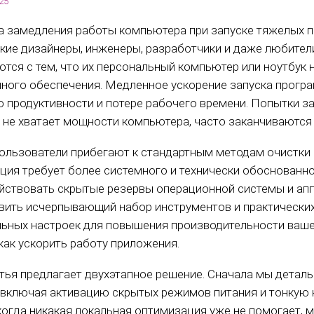
25
 замедления работы компьютера при запуске тяжелых п
кие дизайнеры, инженеры, разработчики и даже любите
ются с тем, что их персональный компьютер или ноутбук
ного обеспечения. Медленное ускорение запуска программ
 продуктивности и потере рабочего времени. Попытки за
 не хватает мощности компьютера, часто заканчиваются
ользователи прибегают к стандартным методам очистки 
ция требует более системного и технически обоснованно
ействовать скрытые резервы операционной системы и апп
вить исчерпывающий набор инструментов и практических
ьных настроек для повышения производительности ваше
как ускорить работу приложения.
тья предлагает двухэтапное решение. Сначала мы детал
 включая активацию скрытых режимов питания и тонкую на
 когда никакая локальная оптимизация уже не помогает