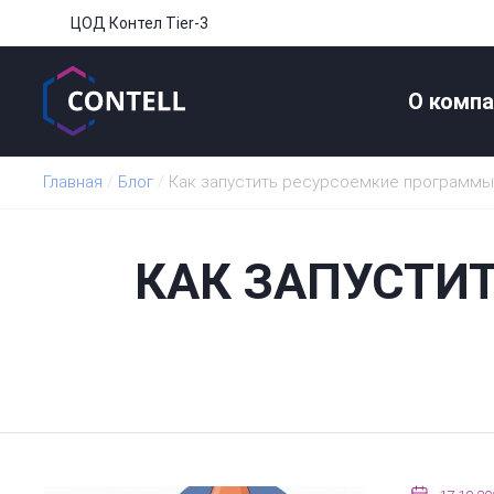
ЦОД Контел Tier-3
О компа
Главная
/
Блог
/
Как запустить ресурсоемкие программы
КАК ЗАПУСТИ