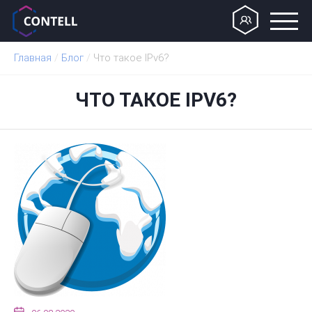
Главная
/
Блог
/
Что такое IPv6?
ЧТО ТАКОЕ IPV6?